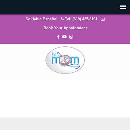
Se Habla Español
Tel: (619) 425-8161
Book Your Appointment